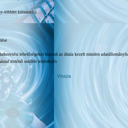
ány-többlet kimutatás)
lése
tkeresési lehetőségeket biztosít az általa kezelt minden adatállományb
ssal történő sokféle lekérdezés
Vissza