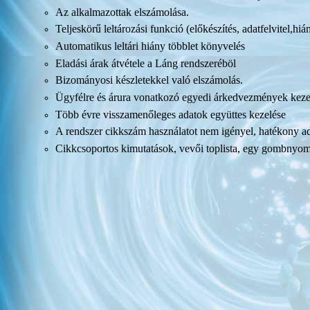
Az alkalmazottak elszámolása.
Teljeskörű leltározási funkció (előkészítés, adatfelvitel,hi
Automatikus leltári hiány többlet könyvelés
Eladási árak átvétele a Láng rendszeréböl
Bizományosi készletekkel való elszámolás.
Ügyfélre és árura vonatkozó egyedi árkedvezmények keze
Több évre visszamenőleges adatok együttes kezelése
A rendszer cikkszám használatot nem igényel, hatékony ada
Cikkcsoportos kimutatások, vevői toplista, egy gombnyomá