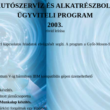
UTÓSZERVÍZ ÉS ALKATRÉSZBO
ÜGYVITELI PROGRAM
2003.
rövid leírása
el kapcsolatos feladatok elvégzését segíti. A program a Győr-Moson-
ntium V-ig bármilyen IBM kompatíbilis gépen üzemeltethető
készítés.
itott járműcsoportra
Munkalap készítés.
ktárközi forgalmak egy lépésben