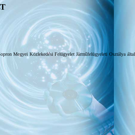
LT
Sopron Megyei Közlekedési Felügyelet Járműfelügyeleti Osztálya álta