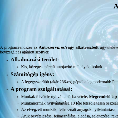
A
A programrendszer az
Autószervíz és/vagy alkatrészbolt
ügyvitelév
bevizsgált és ajánlott szoftver.
Alkalmazási terület:
Kis, közepes méretű autójavító műhelyek, boltok
.
Számítógép igény:
A legegyszerűbb (akár 286-os) géptől a legmodernabb Pe
A program szolgáltatásai:
Munkák felvétele nyilvántartásba vétele,
Megrendelő lap
Munkanormák nyilvántartása 10 féle tetszölegesen összeáll
Az elvégzett munkák, felhasznált anyagok nyilvántartása,
Áruk bevételezése, felhasználása, eladása, selejtezése, ra