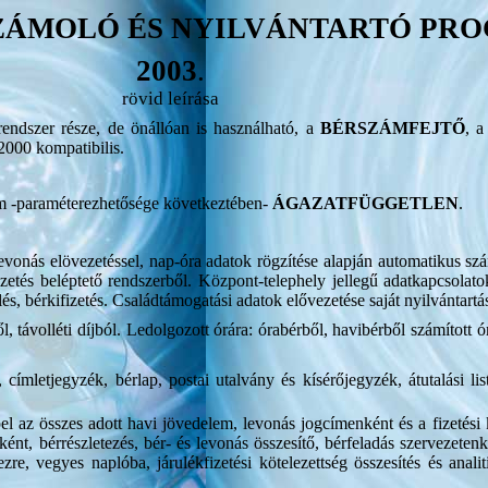
LSZÁMOLÓ ÉS NYILVÁNTARTÓ PR
2003
.
rövid leírása
ndszer része, de önállóan is használható, a
BÉRSZÁMFEJTŐ
, 
000 kompatibilis.
m -paraméterezhetősége következtében-
ÁGAZATFÜGGETLEN
.
vonás elövezetéssel, nap-óra adatok rögzítése alapján automatikus szá
etés beléptető rendszerből. Központ-telephely jellegű adatkapcsolatok
elés, bérkifizetés. Családtámogatási adatok elővezetése saját nyilvánta
l, távolléti díjból. Ledolgozott órára: órabérből, havibérből számított ó
k, címletjegyzék, bérlap, postai utalvány és kísérőjegyzék, átutalási l
el az összes adott havi jövedelem, levonás jogcímenként és a fizetési 
t, bérrészletezés, bér- és levonás összesítő, bérfeladás szervezetenké
ezre, vegyes naplóba, járulékfizetési kötelezettség összesítés és ana