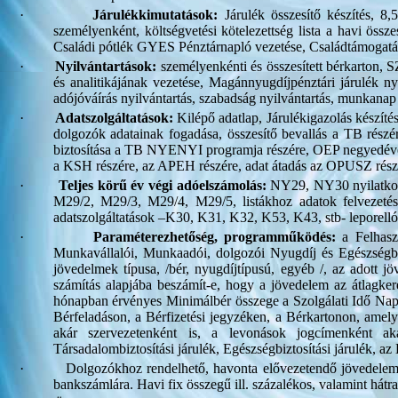
·
Járulékkimutatások:
Járulék összesítő készítés, 8
személyenként, költségvetési kötelezettség lista a havi össz
Családi pótlék GYES Pénztárnapló vezetése, Családtámogatási 
·
Nyilvántartások:
személyenkénti és összesített bérkarton, 
és analitikájának vezetése, Magánnyugdíjpénztári járulék nyi
adójóváírás nyilvántartás, szabadság nyilvántartás, munkana
·
Adatszolgáltatások:
Kilépő adatlap, Járulékigazolás készí
dolgozók adatainak fogadása, összesítő bevallás a TB részér
biztosítása a TB NYENYI programja részére, OEP negyedéves s
a KSH részére, az APEH részére, adat átadás az OPUSZ rész
·
Teljes körű év végi adóelszámolás:
NY29, NY30 nyilatkoza
M29/2, M29/3, M29/4, M29/5, listákhoz adatok felvezeté
adatszolgáltatások –K30, K31, K32, K53, K43, stb- leporellón
·
Paraméterezhetőség, programműködés:
a Felhaszn
Munkavállalói, Munkaadói, dolgozói Nyugdíj és Egészségbizto
jövedelmek típusa, /bér, nyugdíjtípusú, egyéb /, az adott j
számítás alapjába beszámít-e, hogy a jövedelem az átlagke
hónapban érvényes Minimálbér összege a Szolgálati Idő Nap
Bérfeladáson, a Bérfizetési jegyzéken, a Bérkartonon, amely
akár szervezetenként is, a levonások jogcímenként ak
Társadalombiztosítási járulék, Egészségbiztosítási járulék, 
·
Dolgozókhoz rendelhető, havonta elővezetendő jövedelem és
bankszámlára. Havi fix összegű ill. százalékos, valamint hátr