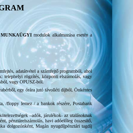
OGRAM
a
MUNKAÜGYI
modulok alkalmazása esetén a
mfejtés, adatátvétel a számfejtő programból, ahol
: telephelyi rögzítés, központi elszámolás, vagy
rtásból, vagy OPUSZ-ból.
rabérből, egy órára jutó távolléti díjból, Önkéntes
ista, /floppy lemez / a bankok részére, Postabank
kötelezettségek –adók, járulékok- az utalásoknak
nt, pénztárelszámolás, havi adóelőleg összesítő,
litika dolgozónként, Magán nyugdíjpénztári tagdíj