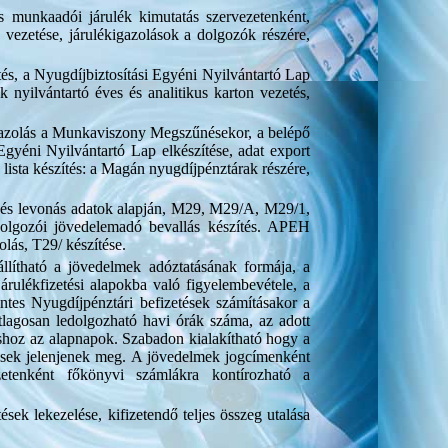
és munkaadói járulék kimutatás szervezetenként,
k vezetése, járulékigazolások a dolgozók részére,
és, a Nyugdíjbiztosítási Egyéni Nyilvántartó Lap
k nyilvántartó éves és analitikus karton vezetés,
 Igazolás a Munkaviszony Megszűnésekor, a belépő
Egyéni Nyilvántartó Lap elkészítése, adat export
ista készítés: a Magán nyugdíjpénztárak részére,
és levonás adatok alapján, M29, M29/A, M29/1,
olgozói jövedelemadó bevallás készítés. APEH
lás, T29/ készítése.
llítható a jövedelmek adóztatásának formája, a
árulékfizetési alapokba való figyelembevétele, a
éntes Nyugdíjpénztári befizetések számításakor a
tlagosan ledolgozható havi órák száma, az adott
shoz az alapnapok. Szabadon kialakítható hogy a
etések jelenjenek meg. A jövedelmek jogcímenként
etenként főkönyvi számlákra kontírozható a
ek lekezelése, kifizetendő teljes összeg utalása