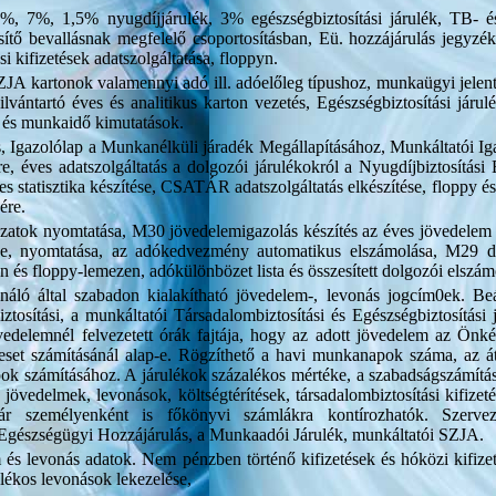
,5%, 7%, 1,5% nyugdíjjárulék, 3% egészségbiztosítási járulék, TB- 
esítő bevallásnak megfelelő csoportosításban, Eü. hozzájárulás jegyzé
kifizetések adatszolgáltatása, floppyn.
SZJA kartonok valamennyi adó ill. adóelőleg típushoz, munkaügyi jelent
lvántartó éves és analitikus karton vezetés, Egészségbiztosítási járulé
p és munkaidő kimutatások.
tés, Igazolólap a Munkanélküli járadék Megállapításához, Munkáltatói
e, éves adatszolgáltatás a dolgozói járulékokról a Nyugdíjbiztosítási 
tatisztika készítése, CSATÁR adatszolgáltatás elkészítése, floppy és l
ére.
tok nyomtatása, M30 jövedelemigazolás készítés az éves jövedelem 
se, nyomtatása, az adókedvezmény automatikus elszámolása, M29 d
 és floppy-lemezen, adókülönbözet lista és összesített dolgozói elszámo
áló által szabadon kialakítható jövedelem-, levonás jogcím0ek. Beá
sítási, a munkáltatói Társadalombiztosítási és Egészségbiztosítási j
övedelemnél felvezetett órák fajtája, hogy az adott jövedelem az Önk
reset számításánál alap-e. Rögzíthető a havi munkanapok száma, az á
ok számításához. A járulékok százalékos mértéke, a szabadságszámítá
 jövedelmek, levonások, költségtérítések, társadalombiztosítási kifiz
ár személyenként is főkönyvi számlákra kontírozhatók. Szervez
az Egészségügyi Hozzájárulás, a Munkaadói Járulék, munkáltatói SZJA.
 levonás adatok. Nem pénzben történő kifizetések és hóközi kifizetés
alékos levonások lekezelése,