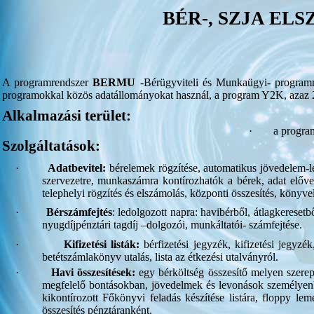
BÉR-, SZJA E
A programrendszer
BERMU
-Bérügyviteli és Munkaügyi- programre
programokkal közös adatállományokat használ, a program Y2K, azaz 2
Alkalmazási terület:
·
a progra
Szolgáltatások:
·
Adatbevitel:
bérelemek rögzítése, automatikus jövedelem-le
szervezetre, munkaszámra kontírozhatók a bérek, adat elővez
telephelyi rögzítés és elszámolás, központi összesítés, könyv
·
Bérszámfejtés
: ledolgozott napra: havibérből, átlagkeresetbő
nyugdíjpénztári tagdíj –dolgozói, munkáltatói- számfejtése.
·
Kifizetési listák:
bérfizetési jegyzék, kifizetési jegyzé
betétszámlakönyv utalás, lista az étkezési utalványról.
·
Havi összesítések:
egy bérköltség összesítő melyen szerep
megfelelő bontásokban, jövedelmek és levonások személyenkén
kikontírozott Főkönyvi feladás készítése listára, floppy lem
összesítés pénztáranként.