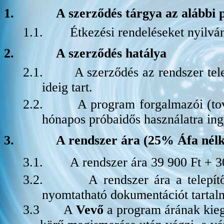
1.
A szerződés tárgya az alábbi 
1.1.
Étkezési rendeléseket nyilv
2.
A szerződés hatálya
2.1.
A szerződés az rendszer tel
ideig tart.
2.2.
A program forgalmazói (t
hónapos próbaidős használatra ing
3.
A rendszer ára (25% Áfa nélk
3.1.
A rendszer ára 39 900 Ft + 3
3.2.
A rendszer ára a telepítő
nyomtatható dokumentációt tartal
3.3
A
Vevő
a program árának kiegy