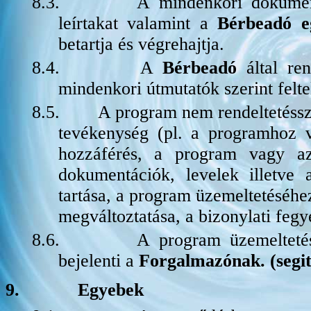
8.3.
A mindenkori dokument
leírtakat valamint a
Bérbeadó 
betartja és végrehajtja.
8.4.
A
Bérbeadó
által re
mindenkori útmutatók szerint feltel
8.5.
A program nem rendeltetéssz
tevékenység (pl. a programhoz 
hozzáférés, a program vagy az
dokumentációk, levelek illetve
tartása, a program üzemeltetéséhe
megváltoztatása, a bizonylati fegy
8.6.
A program üzemeltetés
bejelenti a
Forgalmazónak. (seg
9.
Egyebek