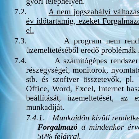
győri telephelyén.
7.2.
A nem jogszabályi változás
év időtartamig, ezeket Forgalmazó
el.
7.3.
A program nem rendelt
üzemeltetéséből eredő problémák
7.4.
A számítógépes rendszer 
részegységei, monitorok, nyomtat
stb. és szoftver összetevők, p
Office, Word, Excel, Internet haszn
beállítását, üzemeltetését, az
munkadíját.
7.4.1.
Munkaidőn kívüli rendelkez
Forgalmazó
a mindenkor érvé
50% felárral.