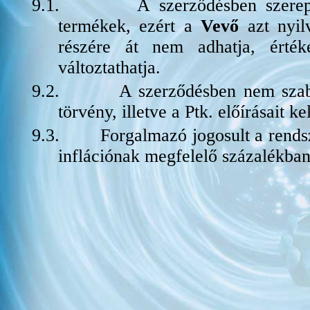
9.1.
A szerződésben szerep
termékek, ezért a
Vevő
azt nyil
részére át nem adhatja, érték
változtathatja.
9.2.
A szerződésben nem szab
törvény, illetve a Ptk. előírásait ke
9.3.
Forgalmazó jogosult a rendsz
inflációnak megfelelő százalékb