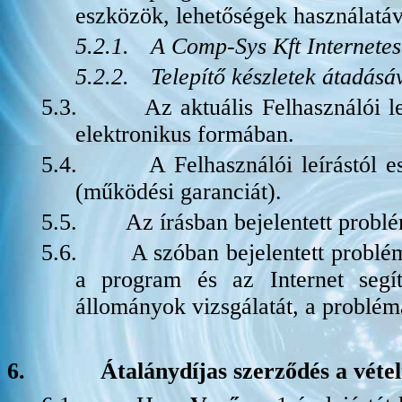
eszközök, lehetőségek használatáv
5.2.1.
A Comp-Sys Kft Internetes
5.2.2.
Telepítő készletek átadásá
5.3.
Az aktuális Felhasználói le
elektronikus formában.
5.4.
A Felhasználói leírástól 
(működési garanciát).
5.5.
Az írásban bejelentett probl
5.6.
A szóban bejelentett problé
a program és az Internet segít
állományok vizsgálatát, a problé
6.
Átalánydíjas szerződés a vétel