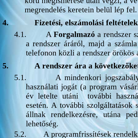
körű megismerése után végzi, a vé
megrendelés keretein belül lép fel.
4.
Fizetési, elszámolási feltételek
4.1.
A
Forgalmazó
a rendszer sz
a rendszer áráról, majd a számla
telefonon közli a rendszer örökös a
5.
A rendszer ára a következőke
5.1.
A mindenkori jogszabál
használati jogát (a program vásár
év letelte utáni
további haszná
esetén. A további szolgáltatások
állnak rendelkezésre, utána pe
lehetőség.
5.2.
A programfrissítések rendelk