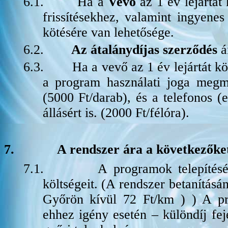
6.1.
Ha a
Vevő
az 1 év lejártát 
frissítésekhez, valamint ingyenes
kötésére van lehetősége.
6.2.
Az átalánydíjas szerződés
á
6.3.
Ha a vevő az 1 év lejártát k
a program használati joga megmar
(5000 Ft/darab), és a telefonos (e
állásért is. (2000 Ft/félóra).
7.
A rendszer ára a következőke
7.1.
A programok telepítésé
költségeit. (A rendszer betanításá
Győrön kívül 72 Ft/km ) ) A pro
ehhez igény esetén – különdíj fe