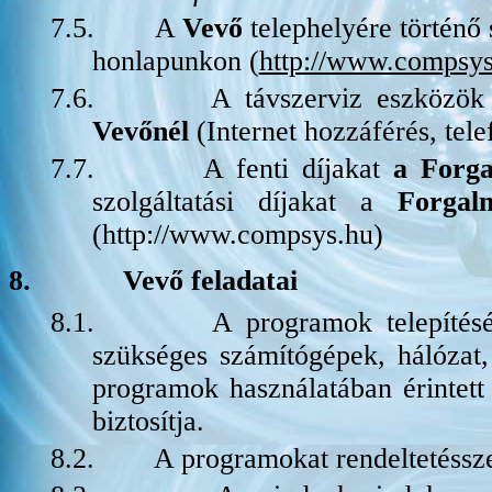
7.5.
A
Vevő
telephelyére történő 
honlapunkon (
http://www.compsys
7.6.
A távszerviz eszközök 
Vevőnél
(Internet hozzáférés, tele
7.7.
A fenti díjakat
a Forg
szolgáltatási díjakat a
Forga
(http://www.compsys.hu)
8.
Vevő feladatai
8.1.
A programok telepítésé
szükséges számítógépek, hálózat,
programok használatában érintett
biztosítja.
8.2.
A programokat rendeltetéssze